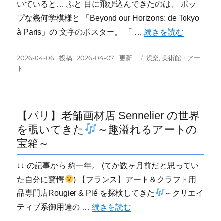
いていると… ふと 目に飛び込んできたのは、 ポッ
プな幾何学模様と 「Beyond our Horizons: de Tokyo
“【パリ】シャネルが作
à Paris」の 文字のポスター。 「 …
続きを読む
投
カ
2026-04-06
2026-04-07
娯楽
,
美術館・アー
稿
テ
ト
日:
ゴ
リ
ー
【パリ】老舗画材店 Sennelier の世界
を覗いてきた
～趣溢れるアートの
宝箱～
↓↓ の記事から 約一年。 (てか数ヶ月前だと思ってい
た自分に驚愕
) 【フランス】アート＆クラフト用
品専門店Rougier & Plé を探検してきた
～クリエイ
“【パリ】老舗画材店 Sennelier 
ティブ系御用達の …
続きを読む