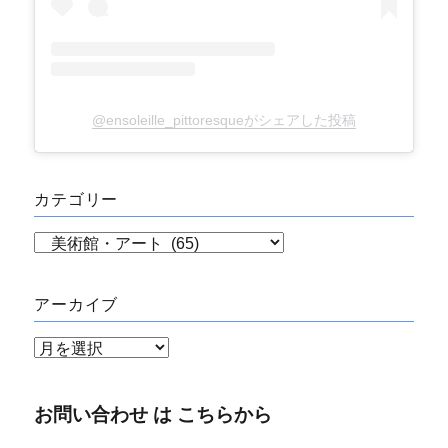
@ensoleille_pittoresqueがシェアした投稿
カテゴリー
カ
テ
ゴ
アーカイブ
リ
ア
ー
ー
カ
お問い合わせ は こちらから
イ