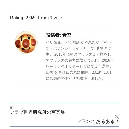
Rate this item:
SUBMIT RATING
Rating:
2.0
/5. From 1 vote.
投稿者:
青空
パリ在住。 パン職人が本業だが、マル
チ・ポテンシャライトとして 現在 奔走
中。 2015年に初のフランス１人旅をし
てフランスの魅力に取りつかれ、2016年
ワーキングホリデービザにて１年滞在。
帰国後 再渡仏の為に奮闘、2018年10月
に念願の労働ビザを取得しました。
前
投
前
アラブ世界研究所の写真展
の
次
投
次
フランス あるある？
稿
稿:
の