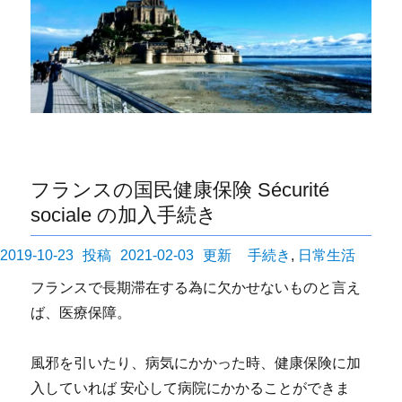
フランスの国民健康保険 Sécurité
sociale の加入手続き
投
カ
2019-10-23
2021-02-03
手続き
,
日常生活
稿
テ
フランスで長期滞在する為に欠かせないものと言え
日:
ゴ
ば、医療保障。
リ
ー
風邪を引いたり、病気にかかった時、健康保険に加
入していれば 安心して病院にかかることができま