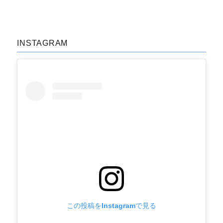
投
ナ
稿:
ビ
INSTAGRAM
ゲ
ー
シ
ョ
ン
この投稿をInstagramで見る