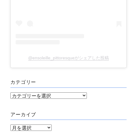
@ensoleille_pittoresqueがシェアした投稿
カテゴリー
カ
テ
ゴ
アーカイブ
リ
ア
ー
ー