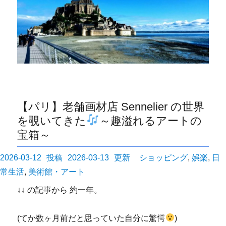
【パリ】老舗画材店 Sennelier の世界
を覗いてきた
～趣溢れるアートの
宝箱～
投
カ
2026-03-12
2026-03-13
ショッピング
,
娯楽
,
日
稿
テ
常生活
,
美術館・アート
日:
ゴ
↓↓ の記事から 約一年。
リ
ー
(てか数ヶ月前だと思っていた自分に驚愕
)