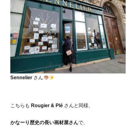
Sennelier
さん
こちらも
Rougier & Plé
さんと同様、
かなーり
歴史
の長い画材屋さん
で、