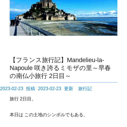
【フランス旅行記】Mandelieu-la-
Napoule 咲き誇るミモザの里～早春
の南仏小旅行 2日目～
投
カ
2023-02-23
2023-02-23
旅行記
稿
テ
旅行 2日目。
日:
ゴ
リ
本日は この土地のシンボルでもある、
ー