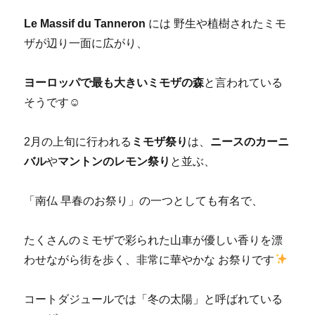
Le Massif du Tanneron
には 野生や植樹されたミモ
ザが辺り一面に広がり、
ヨーロッパで最も大きいミモザの森
と言われている
そうです☺
2月の上旬に行われる
ミモザ祭り
は、
ニースのカーニ
バル
や
マントンのレモン祭り
と並ぶ、
「南仏 早春のお祭り」の一つとしても有名で、
たくさんのミモザで彩られた山車が優しい香りを漂
わせながら街を歩く、非常に華やかな お祭りです
コートダジュールでは「冬の太陽」と呼ばれている