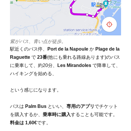
紫がバス、青い点が徒歩。
駅近くのバス停、
Port de la Napoule
か
Plage de la
Raguette
で
23番
(他にも乗れる路線あります)のバス
に乗車して、約20分、
Les Mirandoles
で降車して、
ハイキングを始める、
という感じになります。
バスは
Palm Bus
といい、
専用のアプリ
でチケット
を購入するか、
乗車時に購入
することも可能です。
料金は 1,60€
です。