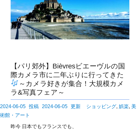
【パリ郊外】Bièvresビエーヴルの国
際カメラ市に二年ぶりに行ってきた
～カメラ好きが集合！大規模カメ
ラ&写真フェア～
投
カ
2024-06-05
2024-06-05
ショッピング
,
娯楽
,
美
稿
テ
術館・アート
日:
ゴ
昨今 日本でもフランスでも、
リ