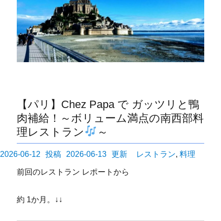
【パリ】Chez Papa で ガッツリと鴨
肉補給！～ボリューム満点の南西部料
理レストラン
～
投
カ
2026-06-12
2026-06-13
レストラン
,
料理
稿
テ
前回のレストラン レポートから
日:
ゴ
リ
約 1か月。↓↓
ー