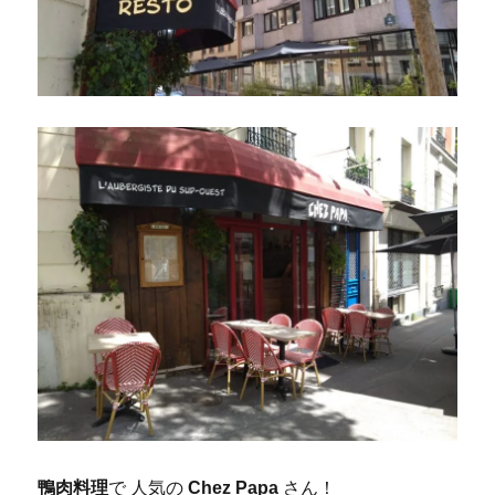
鴨肉料理
で 人気の
Chez Papa
さん！