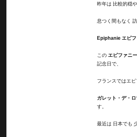
稿
テ
昨年は 比較的穏
日:
ゴ
リ
息つく間もなく 
ー
Epiphanie
エピフ
この
エピファニー
記念日で、
フランスではエピ
ガレット・デ・ロ
す。
最近は 日本でも