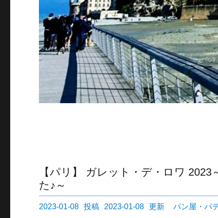
【パリ】 ガレット・デ・ロワ 20
た♪～
投
カ
2023-01-08
2023-01-08
パン屋・パ