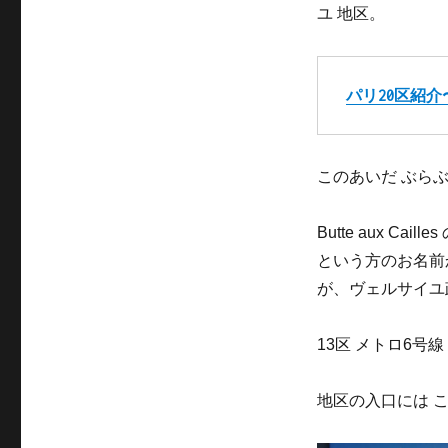
日:
ゴ
ユ 地区。
リ
ー
パリ20区紹介〜
このあいだ ぶら
Butte aux C
という方のお名前
が、ヴェルサイユ
13区 メトロ6号線 
地区の入口には 