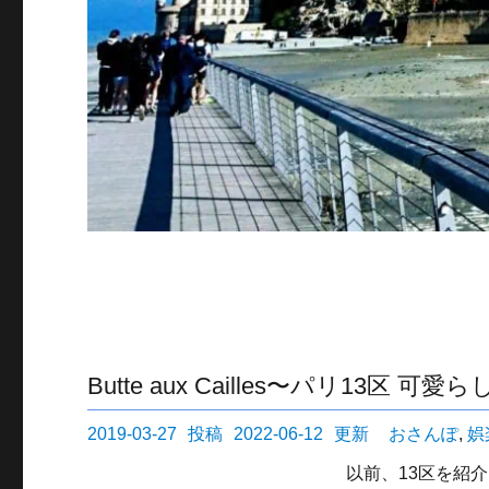
Butte aux Cailles〜パリ13
投
カ
2019-03-27
2022-06-12
おさんぽ
,
娯
稿
テ
以前、13区を紹介し