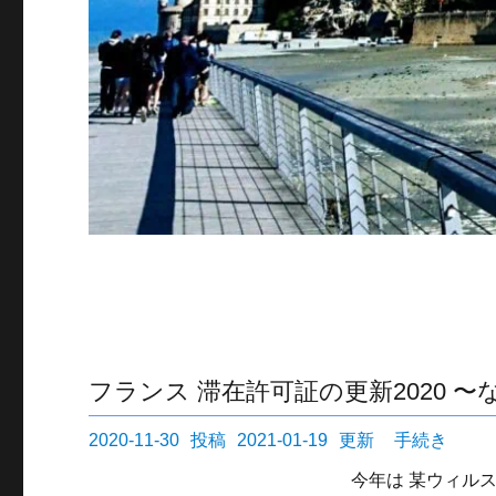
フランス 滞在許可証の更新2020 
投
カ
2020-11-30
2021-01-19
手続き
稿
テ
今年は 某ウィル