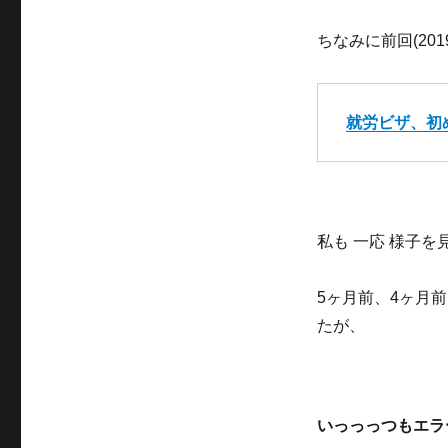
ちなみに前回(20
就労ビザ、初
私も 一応 様子を
5ヶ月前、4ヶ月
たが、
いっっっつもエラ