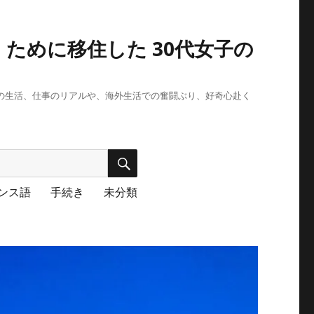
ために移住した 30代女子の
段の生活、仕事のリアルや、海外生活での奮闘ぶり、好奇心赴く
検
索
ンス語
手続き
未分類