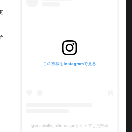
更
予
この投稿をInstagramで見る
@ensoleille_pittoresqueがシェアした投稿