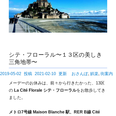
シテ・フローラル〜１３区の美しき
三角地帯〜
投
カ
2019-05-02
2021-02-10
おさんぽ
,
娯楽
,
街案内
稿
テ
メーデーのお休みは、前々から行きたかった、13区
日:
ゴ
の
La Cité Florale シテ・フローラル
をお散歩してき
リ
ました。
ー
メトロ7号線 Maison Blanche 駅、RER B線 Cité