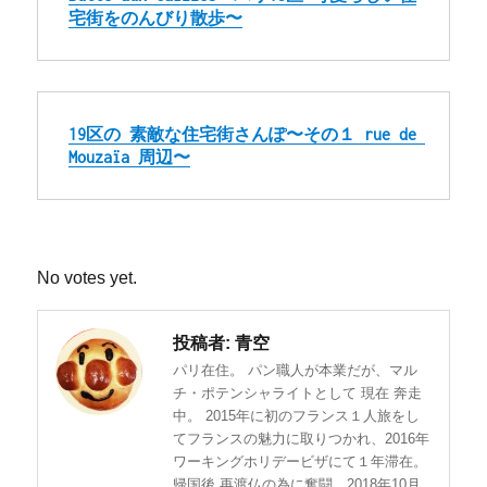
宅街をのんびり散歩〜
19区の 素敵な住宅街さんぽ〜その１ rue de 
Mouzaïa 周辺〜
Rate this item:
SUBMIT RATING
No votes yet.
投稿者:
青空
パリ在住。 パン職人が本業だが、マル
チ・ポテンシャライトとして 現在 奔走
中。 2015年に初のフランス１人旅をし
てフランスの魅力に取りつかれ、2016年
ワーキングホリデービザにて１年滞在。
帰国後 再渡仏の為に奮闘、2018年10月