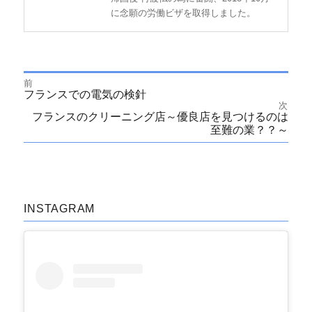
に念願の労働ビザを取得しました。
前
投
前
フランスでの電気の検針
の
次
投
次
フランスのクリーニング店～優良店を見つけるのは
稿
稿:
の
至難の業？？～
投
ナ
稿:
ビ
ゲ
INSTAGRAM
ー
シ
ョ