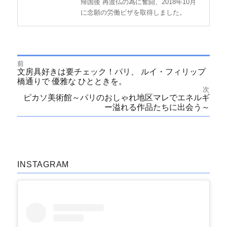
帰国後 再渡仏の為に奮闘、2018年10月
に念願の労働ビザを取得しました。
前
投
前
文房具好きは要チェック！パリ、 ルイ・フィリップ
の
橋通りで 優雅な ひとときを。
投
稿
次
稿:
次
ピカソ美術館～パリのおしゃれ地区マレでエネルギ
の
ー溢れる作品たちに出会う～
ナ
投
稿:
ビ
ゲ
INSTAGRAM
ー
シ
ョ