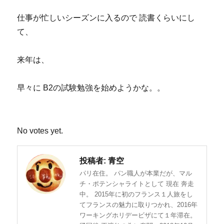
仕事が忙しいシーズンに入るので 読書くらいにし
て、
来年は、
早々に B2の試験勉強を始めようかな。。
Rate this item:
SUBMIT RATING
No votes yet.
投稿者:
青空
パリ在住。 パン職人が本業だが、マル
チ・ポテンシャライトとして 現在 奔走
中。 2015年に初のフランス１人旅をし
てフランスの魅力に取りつかれ、2016年
ワーキングホリデービザにて１年滞在。