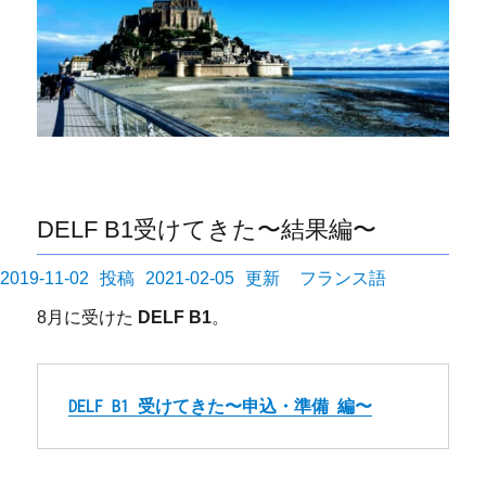
DELF B1受けてきた〜結果編〜
投
カ
2019-11-02
2021-02-05
フランス語
稿
テ
8月に受けた
DELF B1
。
日:
ゴ
リ
ー
DELF B1 受けてきた〜申込・準備 編〜