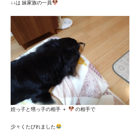
↓↓は 妹家族の一員
姪っ子と甥っ子の相手 ＋
の相手で
少々くたびれました