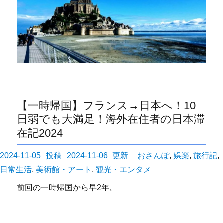
【一時帰国】フランス→日本へ！10
日弱でも大満足！海外在住者の日本滞
在記2024
投
カ
2024-11-05
2024-11-06
おさんぽ
,
娯楽
,
旅行記
,
稿
テ
日常生活
,
美術館・アート
,
観光・エンタメ
日:
ゴ
前回の一時帰国から早2年。
リ
ー