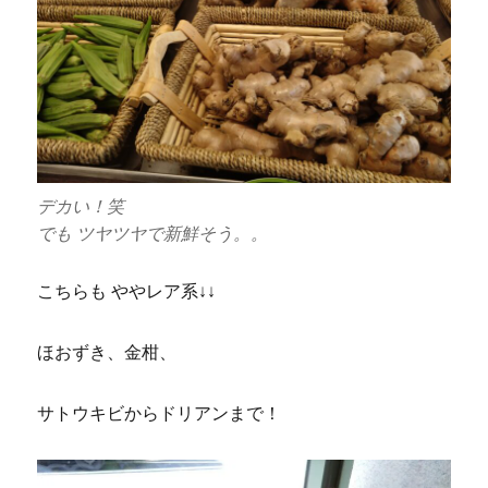
デカい！笑
でも ツヤツヤで新鮮そう。。
こちらも ややレア系↓↓
ほおずき、金柑、
サトウキビからドリアンまで！