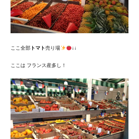
ここ全部
トマト
売り場
↓↓
ここは フランス産多し！