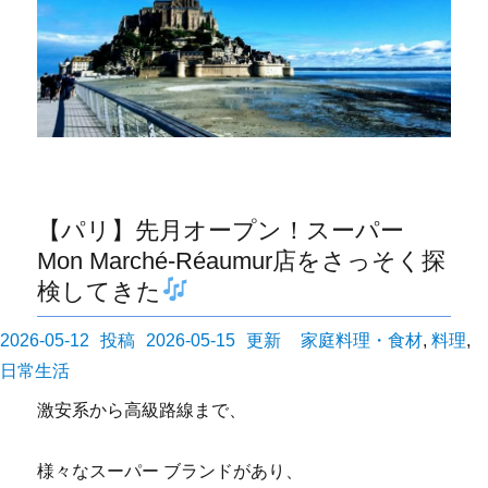
【パリ】先月オープン！スーパー
Mon Marché-Réaumur店をさっそく探
検してきた
投
カ
2026-05-12
2026-05-15
家庭料理・食材
,
料理
,
稿
テ
日常生活
日:
ゴ
激安系から高級路線まで、
リ
ー
様々なスーパー ブランドがあり、