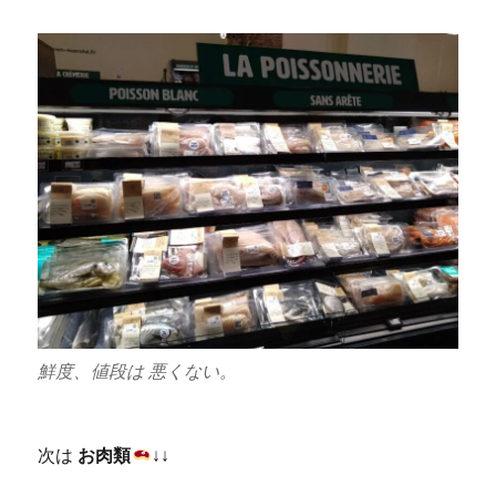
鮮度、値段は 悪くない。
次は
お肉類
↓↓